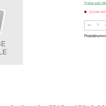
Preise exkl. M
Zurzeit nic
Produkt 
Produktnumm