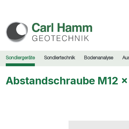
springen
Zur Hauptnavigation springen
Sondiergeräte
Sondiertechnik
Bodenanalyse
Au
Abstandschraube M12 x 1
Bildergalerie überspringen