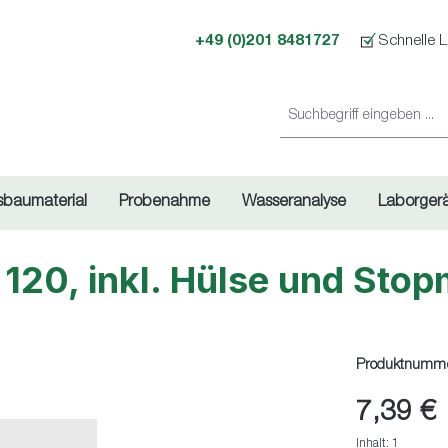
+49 (0)201 8481727
Schnelle L
sbaumaterial
Probenahme
Wasseranalyse
Laborger
20, inkl. Hülse und Stop
Produktnumm
7,39 €
Inhalt:
1