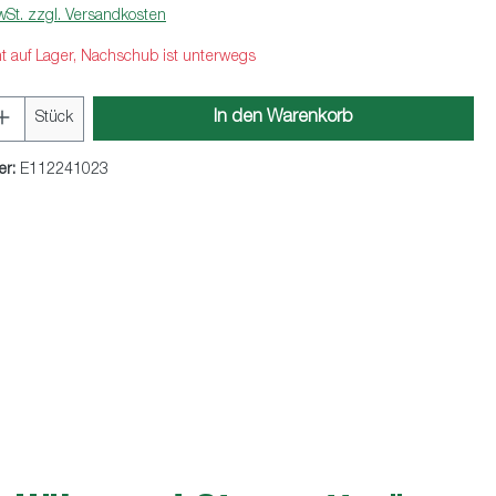
wSt. zzgl. Versandkosten
ht auf Lager, Nachschub ist unterwegs
Anzahl: Gib den gewünschten Wert ein oder 
In den Warenkorb
Stück
er:
E112241023