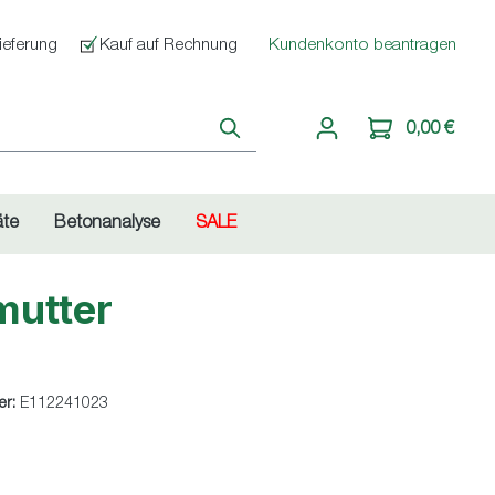
ieferung
Kauf auf Rechnung
Kundenkonto beantragen
0,00 €
äte
Betonanalyse
SALE
mutter
er:
E112241023