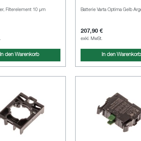
ter, Filterelement 10 µm
Batterie Varta Optima Gelb Arg
207,90 €
.
exkl. MwSt.
In den Warenkorb
In den Warenkor