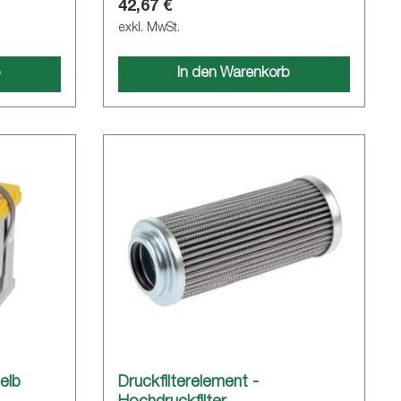
42,67 €
exkl. MwSt.
b
In den Warenkorb
elb
Druckfilterelement -