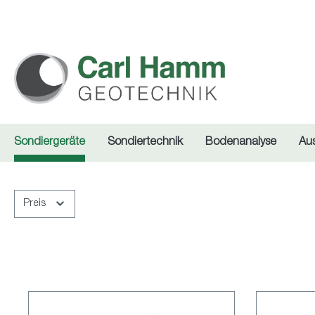
springen
Zur Hauptnavigation springen
Sondiergeräte
Sondiertechnik
Bodenanalyse
Au
Preis