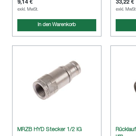
9,14 €
33,22 €
exkl. MwSt.
exkl. MwSt
In den Warenkorb
MRZB HYD Stecker 1/2 IG
Rücklauff