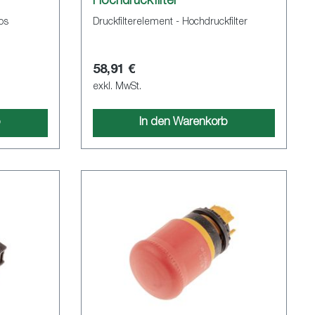
Hochdruckfilter
os
Druckfilterelement - Hochdruckfilter
58,91 €
exkl. MwSt.
b
In den Warenkorb