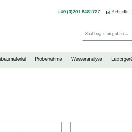
+49 (0)201 8481727
Schnelle L
sbaumaterial
Probenahme
Wasseranalyse
Laborger