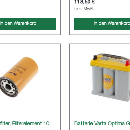
118,50 €
.
exkl. MwSt.
In den Warenkorb
In den Warenkor
ilter, Filterelement 10
Batterie Varta Optima G