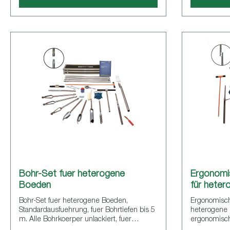
Bohr-Set fuer heterogene
Ergonomi
Boeden
für hete
Bohr-Set fuer heterogene Boeden,
Ergonomisch
Standardausfuehrung, fuer Bohrtiefen bis 5
heterogene
m. Alle Bohrkoerper unlackiert, fuer
ergonomisch
Umweltuntersuchungen. Bohrer mit
Hand bis zu einer Tiefe von 5 m. Alle