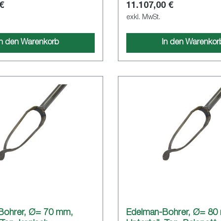
 €
11.107,00 €
nlackiert für
rsuchungen
exkl. MwSt.
In den Warenkorb
In den Warenkor
Bohrer, Ø= 70 mm,
Edelman-Bohrer, Ø= 80