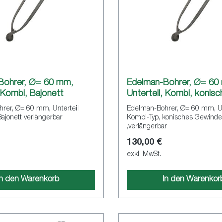
Bohrer, Ø= 60 mm,
Edelman-Bohrer, Ø= 60
, Kombi, Bajonett
Unterteil, Kombi, konisc
rer, Ø= 60 mm, Unterteil
Edelman-Bohrer, Ø= 60 mm, Un
ajonett verlängerbar
Kombi-Typ, konisches Gewinde
,verlängerbar
130,00 €
exkl. MwSt.
In den Warenkorb
In den Warenkor