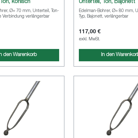
 Ton, konisch
Unterteil, Ton, Bajonett
rer, Ø= 70 mm, Unterteil, Ton-
Edelman-Bohrer, Ø= 80 mm, Unt
e Verbindung verlängerbar
Typ, Bajonett, verlängerbar
117,00 €
exkl. MwSt.
In den Warenkorb
In den Warenkor