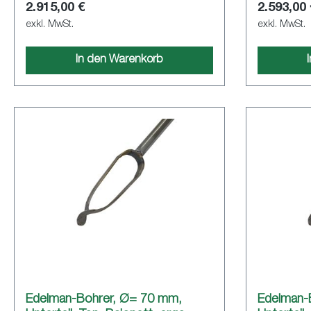
2.915,00 €
2.593,00
konischem Schraubgewinde-Verbindung
Bohrkörper u
Umweltunte
exkl. MwSt.
exkl. MwSt.
In den Warenkorb
Edelman-Bohrer, Ø= 70 mm,
Edelman-