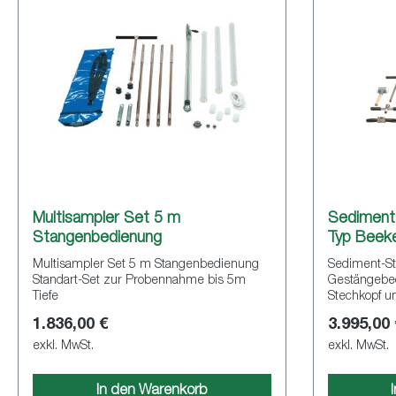
Multisampler Set 5 m
Sediment
Stangenbedienung
Typ Beek
Multisampler Set 5 m Stangenbedienung
Sediment-S
Standart-Set zur Probennahme bis 5m
Gestängebed
Tiefe
Stechkopf und Kolben
Probenentna
1.836,00 €
3.995,00
Säulenprobe
Behälter. G
exkl. MwSt.
exkl. MwSt.
bis 5 m Tief
wässerige S
In den Warenkorb
konsolidiert