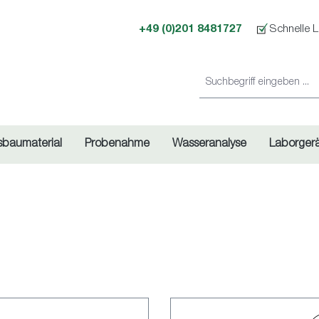
+49 (0)201 8481727
Schnelle L
sbaumaterial
Probenahme
Wasseranalyse
Laborger