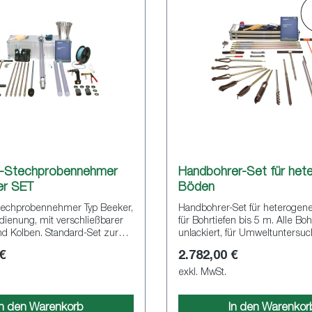
-Stechprobennehmer
Handbohrer-Set für het
er SET
Böden
techprobennehmer Typ Beeker,
Handbohrer-Set für heterogen
ienung, mit verschließbarer
für Bohrtiefen bis 5 m. Alle Bo
. Standard-Set zur
unlackiert, für Umweltuntersu
hme und -entfernung von
 €
2.782,00 €
n, Länge 1 m, in Eimer oder
eeignet für Unterwasserböden
exkl. MwSt.
e, bestehend aus sehr
edimente bis nicht-
In den Warenkorb
In den Warenkor
es Sand.