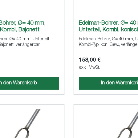
Bohrer, Ø= 40 mm,
Edelman-Bohrer, Ø= 40
, Kombi, Bajonett
Unterteil, Kombi, konisc
rer, Ø= 40 mm, Unterteil
Edelman-Bohrer, Ø= 40 mm, Un
ajonett, verlängerbar
Kombi-Typ, kon. Gew., verlän
158,00 €
exkl. MwSt.
In den Warenkorb
In den Warenkor