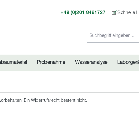
+49 (0)201 8481727
Schnelle L
sbaumaterial
Probenahme
Wasseranalyse
Laborger
rbehalten. Ein Widerrufsrecht besteht nicht.