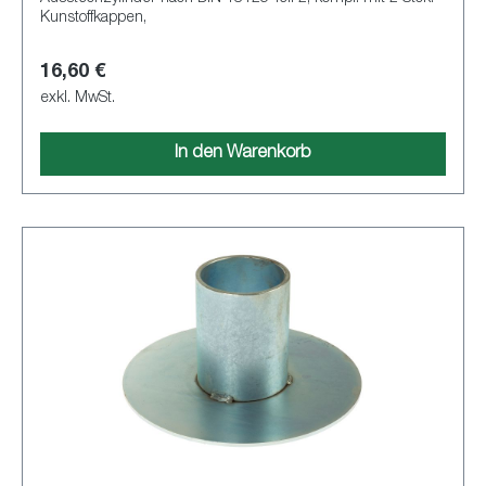
Kunstoffkappen,
16,60 €
exkl. MwSt.
In den Warenkorb