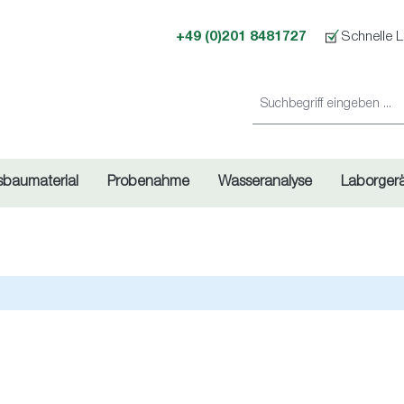
+49 (0)201 8481727
Schnelle L
sbaumaterial
Probenahme
Wasseranalyse
Laborger