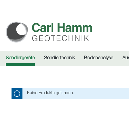
springen
Zur Hauptnavigation springen
Sondiergeräte
Sondiertechnik
Bodenanalyse
Au
Keine Produkte gefunden.