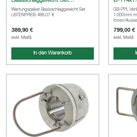
Basisschlaggewicht Set
Ø-114x1
SONDERPREIS
Wartungspaket Basisschlaggewicht Set
GB-PPL Verl
LISTENPREIS 486,07 €
1.000mm mi
Innen/Ausse
116012000, 
389,90 €
799,00 €
exkl. MwSt.
exkl. MwSt.
In den Warenkorb