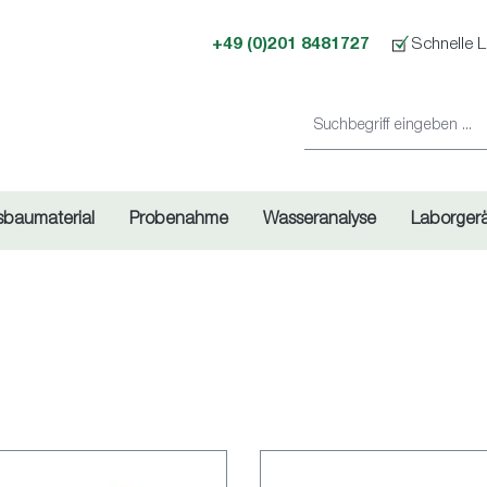
+49 (0)201 8481727
Schnelle L
sbaumaterial
Probenahme
Wasseranalyse
Laborger