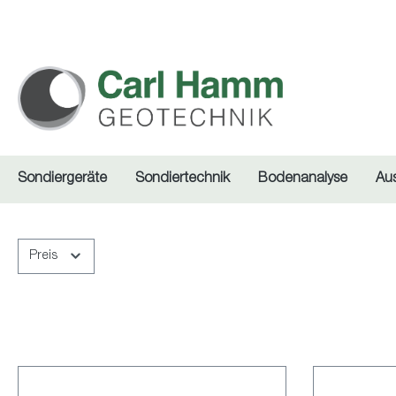
springen
Zur Hauptnavigation springen
Sondiergeräte
Sondiertechnik
Bodenanalyse
Au
Preis