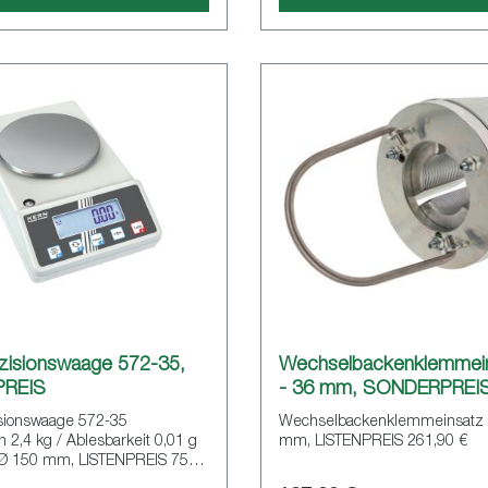
zisionswaage 572-35,
Wechselbackenklemmei
REIS
- 36 mm, SONDERPREI
sionswaage 572-35
Wechselbackenklemmeinsatz 
2,4 kg / Ablesbarkeit 0,01 g
mm, LISTENPREIS 261,90 €
 Ø 150 mm, LISTENPREIS 750€,
IS