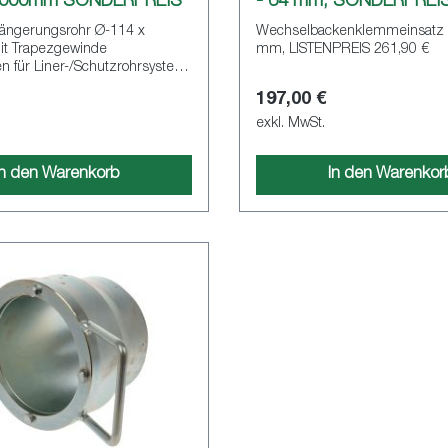
.000mm SONDERPREIS
- 64 mm, SONDERPREI
ängerungsrohr Ø-114 x
Wechselbackenklemmeinsatz 
t Trapezgewinde
mm, LISTENPREIS 261,90 €
n für Liner-/Schutzrohrsystem
LISTENPREIS 1.052,50 €
197,00 €
exkl. MwSt.
In den Warenkorb
In den Warenkor