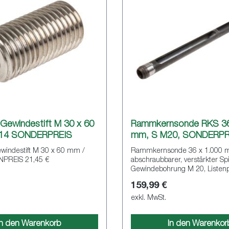
-Gewindestift M 30 x 60
Rammkernsonde RKS 36
14 SONDERPREIS
mm, S M20, SONDERPR
ewindestift M 30 x 60 mm /
Rammkernsonde 36 x 1.000
NPREIS 21,45 €
abschraubbarer, verstärkter Spi
Gewindebohrung M 20, Listenp
€, SONDERPREIS
159,99 €
exkl. MwSt.
In den Warenkorb
In den Warenkor