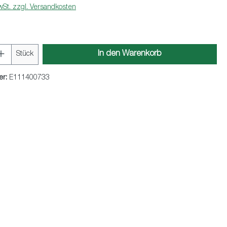
wSt. zzgl. Versandkosten
Anzahl: Gib den gewünschten Wert ein oder 
In den Warenkorb
Stück
er:
E111400733