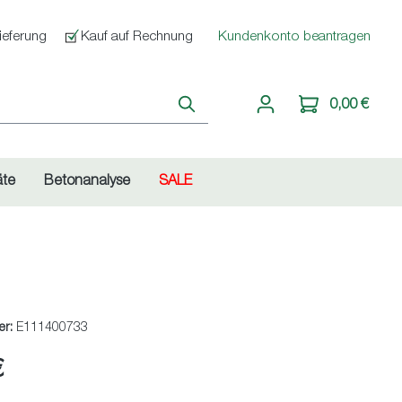
ieferung
Kauf auf Rechnung
Kundenkonto beantragen
0,00 €
äte
Betonanalyse
SALE
er:
E111400733
€