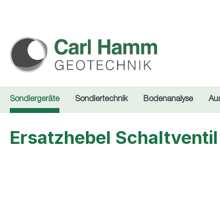
springen
Zur Hauptnavigation springen
Sondiergeräte
Sondiertechnik
Bodenanalyse
Au
Ersatzhebel Schaltventil
Bildergalerie überspringen