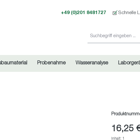
+49 (0)201 8481727
Schnelle L
sbaumaterial
Probenahme
Wasseranalyse
Laborger
Produktnumm
16,25 
Inhalt:
1