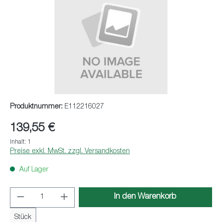
Produktnummer:
E112216027
139,55 €
Inhalt:
1
Preise exkl. MwSt. zzgl. Versandkosten
Auf Lager
Produkt Anzahl: Gib den gewünschten Wert ei
In den Warenkorb
Stück