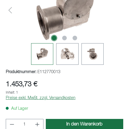
Produktnummer:
E112770013
1.453,73 €
Inhalt:
1
Preise exkl. MwSt. zzgl. Versandkosten
Auf Lager
Produkt Anzahl: Gib den gewünschten Wert ei
In den Warenkorb