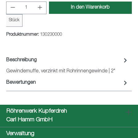
Produkt Anzahl: Gib den gewünschten Wert ei
In den Warenkorb
Stück
Produktnummer:
130230000
Beschreibung
Gewindemuffe, verzinkt mit Rohrinnengewinde | 2"
Bewertungen
Röhrenwerk Kupferdreh
Carl Hamm GmbH
Verwaltung