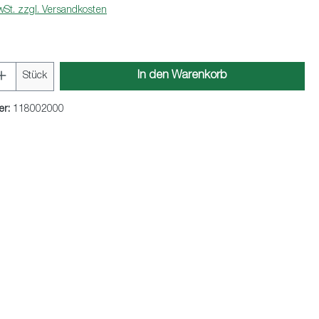
wSt. zzgl. Versandkosten
Anzahl: Gib den gewünschten Wert ein oder 
In den Warenkorb
Stück
er:
118002000