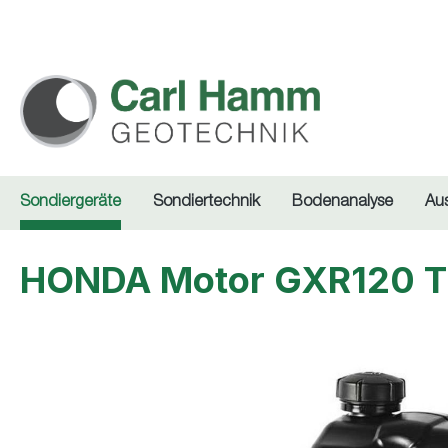
springen
Zur Hauptnavigation springen
Sondiergeräte
Sondiertechnik
Bodenanalyse
Au
HONDA Motor GXR120 
Bildergalerie überspringen