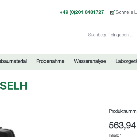
+49 (0)201 8481727
Schnelle L
sbaumaterial
Probenahme
Wasseranalyse
Laborger
TSELH
Produktnumm
563,94
Inhalt:
1