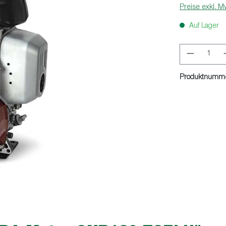
Preise exkl. M
Auf Lager
Produkt 
Produktnumm