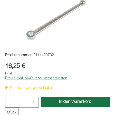
Produktnummer:
E111400732
16,25 €
Inhalt:
1
Preise exkl. MwSt. zzgl. Versandkosten
Nur noch wenige verfügbar
Produkt Anzahl: Gib den gewünschten Wert ei
In den Warenkorb
Stück