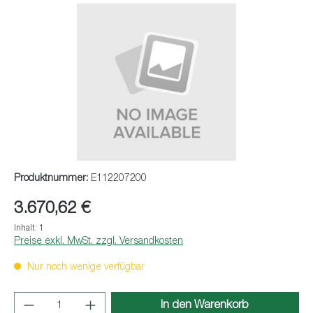
Bildergalerie überspringen
Produktnummer:
E112207200
3.670,62 €
Inhalt:
1
Preise exkl. MwSt. zzgl. Versandkosten
Nur noch wenige verfügbar
Produkt Anzahl: Gib den gewünschten Wert ei
In den Warenkorb