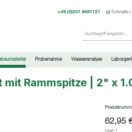
+49 (0)201 8481727
Schnelle L
sbaumaterial
Probenahme
Wasseranalyse
Laborger
kt mit Rammspitze | 2" x 
Produktnumm
62,95 
Inhalt:
1