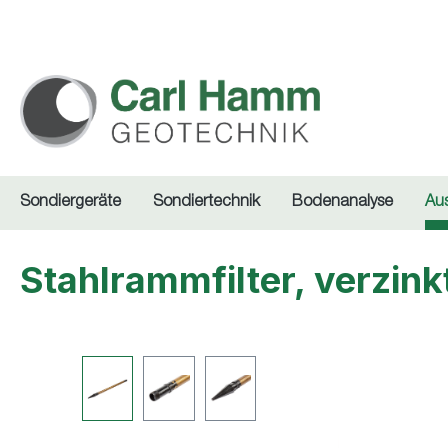
springen
Zur Hauptnavigation springen
Sondiergeräte
Sondiertechnik
Bodenanalyse
Au
Stahlrammfilter, verzin
Bildergalerie überspringen