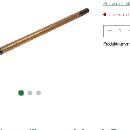
Preise exkl. M
Zurzeit nic
Produkt 
Produktnumm