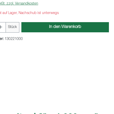
wSt. zzgl. Versandkosten
ht auf Lager, Nachschub ist unterwegs
Anzahl: Gib den gewünschten Wert ein oder 
In den Warenkorb
Stück
er:
130221000