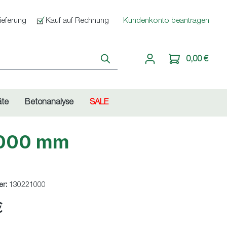
ieferung
Kauf auf Rechnung
Kundenkonto beantragen
0,00 €
äte
Betonanalyse
SALE
1.000 mm
er:
130221000
€