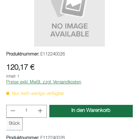
Produktnummer:
E112240026
120,17 €
Inhalt:
1
Preise exkl. MwSt. zzgl. Versandkosten
Nur noch wenige verfügbar
Produkt Anzahl: Gib den gewünschten Wert ei
In den Warenkorb
Stück
Produktnummer:
E112240026