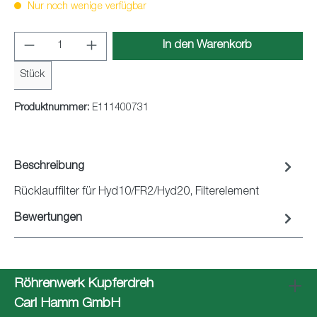
Nur noch wenige verfügbar
Produkt Anzahl: Gib den gewünschten Wert ei
In den Warenkorb
Stück
Produktnummer:
E111400731
Beschreibung
Rücklauffilter für Hyd10/FR2/Hyd20, Filterelement
Bewertungen
Röhrenwerk Kupferdreh
Carl Hamm GmbH